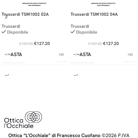
Trussardi TSM1002 02A
Trussardi TSM1002 04A
Trussardi
Trussardi
Disponibile
Disponibile
€
127.20
€
127.20
€
159.00
€
159.00
ASTA
ASTA
145
145
CALIBRO
CALIBRO
50
50
PONTE
PONTE
19
19
MATERIALE
MATERIALE
Metallo
Metallo
Ottica “L’Occhiale” di Francesco Cuofano
©2026 P.IVA