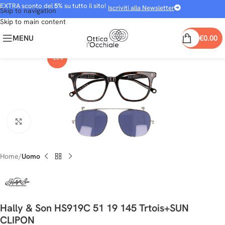
EXTRA sconto del
5%
su tutto il sito!
Iscriviti alla Newsletter
Skip to navigation
Skip to main content
MENU
€
0.00
-20%
Clicca per ingrandire
Home
Uomo
Hally & Son HS919C 51 19 145 Trtois+SUN
CLIPON