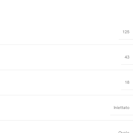
125
43
18
Iniettato
Ovale