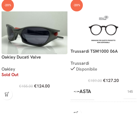
-20%
-20%
Trussardi TSM1000 06A
Oakley Ducati Valve
Trussardi
Oakley
Disponibile
Sold Out
€
127.20
€
159.00
€
124.00
€
155.00
ASTA
145
CALIBRO
56
PONTE
17