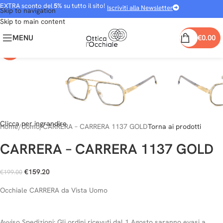
EXTRA sconto del
5%
su tutto il sito!
Iscriviti alla Newsletter
Skip to navigation
Skip to main content
MENU
€
0.00
-20%
Clicca per ingrandire
Home
Uomo
CARRERA – CARRERA 1137 GOLD
Torna ai prodotti
CARRERA – CARRERA 1137 GOLD
€
159.20
€
199.00
Occhiale CARRERA da Vista Uomo
Avviso Spedizioni:
Gli ordini ricevuti dal 1 Agosto saranno evasi a