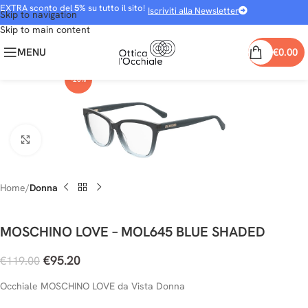
EXTRA sconto del
5%
su tutto il sito!
Iscriviti alla Newsletter
Skip to navigation
Skip to main content
MENU
€
0.00
-20%
Clicca per ingrandire
Home
Donna
MOSCHINO LOVE – MOL645 BLUE SHADED
€
95.20
€
119.00
Occhiale MOSCHINO LOVE da Vista Donna