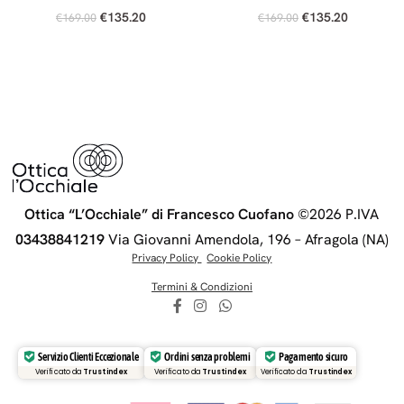
€
135.20
€
135.20
€
169.00
€
169.00
Ottica “L’Occhiale” di Francesco Cuofano
©2026 P.IVA
03438841219
Via Giovanni Amendola, 196 – Afragola (NA)
Privacy Policy
Cookie Policy
Termini
& Condizioni
Servizio Clienti Eccezionale
Ordini senza problemi
Pagamento sicuro
Verificato da
Trustindex
Verificato da
Trustindex
Verificato da
Trustindex